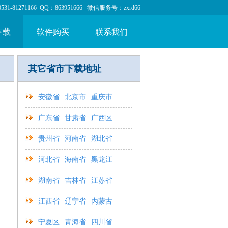
1-81271166 QQ：863951666 微信服务号：zxrd66
下载
软件购买
联系我们
其它省市下载地址
安徽省
北京市
重庆市
广东省
甘肃省
广西区
贵州省
河南省
湖北省
河北省
海南省
黑龙江
湖南省
吉林省
江苏省
江西省
辽宁省
内蒙古
宁夏区
青海省
四川省