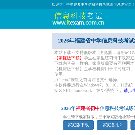
欢迎访问中星睿典中学信息科技考试练习系统官网！
2026年福建省中学信息科技考
本站下载不支持低版本ie浏览器，请用ie1
【家庭版下载】
学生在家里练习请下载家庭
下载内容是一样的。家庭版需要有互联网才
【机房版下载】是学校机房用于平时练习、
使用。
点“下载”按钮之前请注意文件选择。
本软件要运行在Windows7、8、10、11系统
安装NET Framework，在XP系统下，
请点击
2026年
福建省初中
信息科技考试练
学生请下载家庭版，三个家庭版地址都一
家庭版下载
家庭备用2