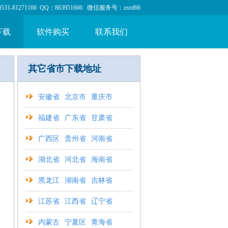
1-81271166 QQ：863951666 微信服务号：zxrd66
下载
软件购买
联系我们
其它省市下载地址
安徽省
北京市
重庆市
福建省
广东省
甘肃省
广西区
贵州省
河南省
湖北省
河北省
海南省
黑龙江
湖南省
吉林省
江苏省
江西省
辽宁省
内蒙古
宁夏区
青海省