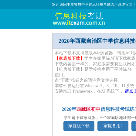
欢迎访问中星睿典中学信息科技考试练习系统官网！
2026年西藏自治区中学信息科
本站下载不支持低版本ie浏览器，请用ie1
【家庭版下载】
学生在家里练习请下载家庭
下载内容是一样的。家庭版需要有互联网才
【机房版下载】是学校机房用于平时练习、
使用。
点“下载”按钮之前请注意文件选择。
本软件要运行在Windows7、8、10、11系统
安装NET Framework，在XP系统下，
请点击
2026年
西藏区初中
信息科技考试练
学生请下载家庭版，三个家庭版地址都一
家庭版下载
家庭备用2