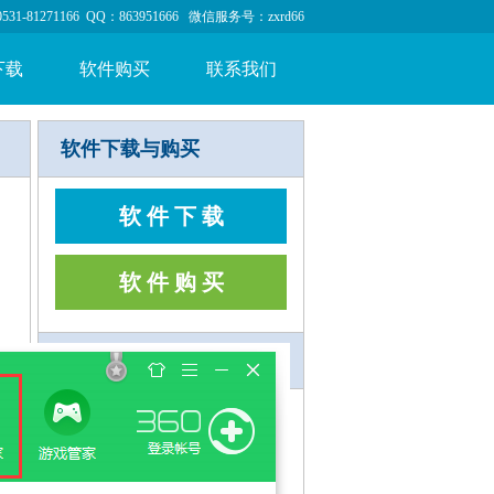
1-81271166 QQ：863951666 微信服务号：zxrd66
下载
软件购买
联系我们
软件下载与购买
软 件 下 载
软 件 购 买
考试资讯
山西省2025年信息技术试题操
作视频
山西省2023年信息技术试题操