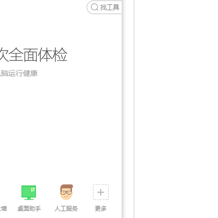
作视频
山西省2023年初中学业水平考
试信息技术复习题(含答案)
山西省2023年初中学业水平考
试信息技术复习题 命题有关说明
2021年山西中考信息技术视频
操作演示
山西省2021年初中学业水平考
试信息技术复习题
2021年甘肃兰州中考科目及分
值评定改革政策
2021年北京中考录取方式
安徽省2023年起实施新中考招
生政策