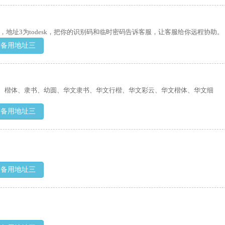
位，地址3为todesk，把你的识别码和临时密码告诉客服，让客服给你远程协助。
备用地址三
、楷体、隶书、幼圆、华文隶书、华文行楷、华文彩云、华文楷体、华文细
备用地址三
备用地址三